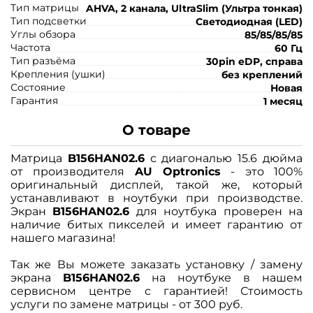
Тип матрицы
AHVA, 2 канала, UltraSlim (Ультра тонкая)
Тип подсветки
Светодиодная (LED)
Углы обзора
85/85/85/85
Частота
60 Гц
Тип разъёма
30pin eDP, справа
Крепления (ушки)
без креплений
Состояние
Новая
Гарантия
1 месяц
О товаре
Матрица
B156HAN02.6
с диагональю 15.6 дюйма
от производителя
AU Optronics
- это 100%
оригинальный дисплей, такой же, который
устанавливают в ноутбуки при производстве.
Экран
B156HAN02.6
для ноутбука проверен на
наличие битых пикселей и имеет гарантию от
нашего магазина!
Так же Вы можете заказать установку / замену
экрана
B156HAN02.6
на ноутбуке в нашем
сервисном центре с гарантией! Стоимость
услуги по замене матрицы - от 300 руб.