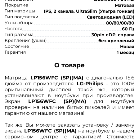
Покрытие
Матовая
Тип матрицы
IPS, 2 канала, UltraSlim (Ультра тонкая)
Тип подсветки
Светодиодная (LED)
Углы обзора
80/80/80/80
Частота
60 Гц
Тип разъёма
30pin eDP, справа
Крепления (ушки)
без креплений
Состояние
Новая
Гарантия
1 месяц
О товаре
Матрица
LP156WFC (SP)(MA)
с диагональю 15.6
дюйма от производителя
LG-Philips
- это 100%
оригинальный дисплей, такой же, который
устанавливают в ноутбуки при производстве.
Экран
LP156WFC (SP)(MA)
для ноутбука
проверен на наличие битых пикселей и имеет
гарантию от нашего магазина!
Так же Вы можете заказать установку / замену
экрана
LP156WFC (SP)(MA)
на ноутбуке в нашем
сервисном центре с гарантией! Стоимость