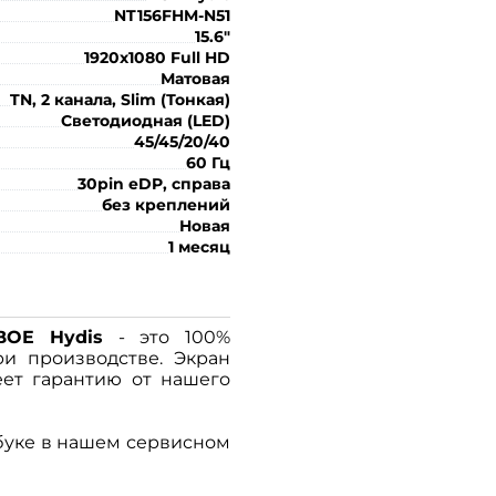
NT156FHM-N51
15.6"
1920x1080 Full HD
Матовая
TN, 2 канала, Slim (Тонкая)
Светодиодная (LED)
45/45/20/40
60 Гц
30pin eDP, справа
без креплений
Новая
1 месяц
BOE Hydis
- это 100%
ри производстве. Экран
ет гарантию от нашего
буке в нашем сервисном