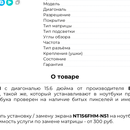
Модель
Диагональ
Разрешение
Покрытие
Тип матрицы
Тип подсветки
Углы обзора
Частота
Тип разъёма
Крепления (ушки)
Состояние
Гарантия
О товаре
1
с диагональю 15.6 дюйма от производителя
 такой же, который устанавливают в ноутбуки п
бука проверен на наличие битых пикселей и име
ть установку / замену экрана
NT156FHM-N51
на ноут
имость услуги по замене матрицы - от 300 руб.