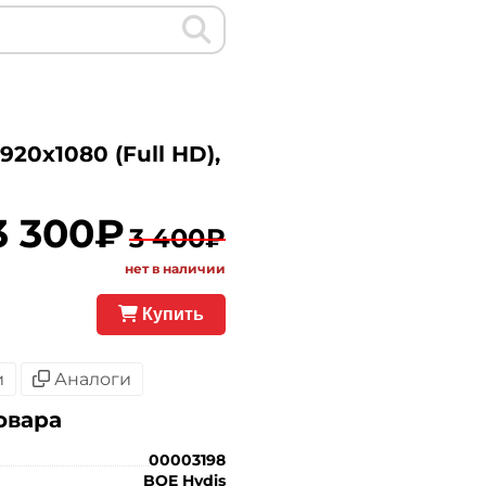
20x1080 (Full HD),
3 300₽
3 400₽
нет в наличии
Купить
и
Аналоги
овара
00003198
BOE Hydis