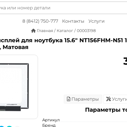
8 (8412) 750-777
Контакты
Услуги
Главная
/
Каталог
/
00003198
сплей для ноутбука 15.6" NT156FHM-N51 19
m, Матовая
Параметры
Услуг
Параметры т
Артикул
Бренд