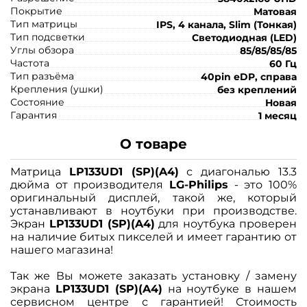
Покрытие
Матовая
Тип матрицы
IPS, 4 канала, Slim (Тонкая)
Тип подсветки
Светодиодная (LED)
Углы обзора
85/85/85/85
Частота
60 Гц
Тип разъёма
40pin eDP, справа
Крепления (ушки)
без креплений
Состояние
Новая
Гарантия
1 месяц
О товаре
Матрица
LP133UD1 (SP)(A4)
с диагональю 13.3
дюйма от производителя
LG-Philips
- это 100%
оригинальный дисплей, такой же, который
устанавливают в ноутбуки при производстве.
Экран
LP133UD1 (SP)(A4)
для ноутбука проверен
на наличие битых пикселей и имеет гарантию от
нашего магазина!
Так же Вы можете заказать установку / замену
экрана
LP133UD1 (SP)(A4)
на ноутбуке в нашем
сервисном центре с гарантией! Стоимость