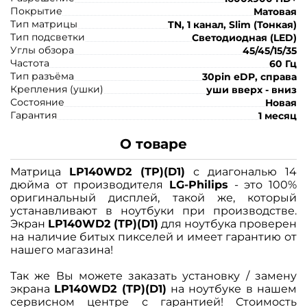
Покрытие
Матовая
Тип матрицы
TN, 1 канал, Slim (Тонкая)
Тип подсветки
Светодиодная (LED)
Углы обзора
45/45/15/35
Частота
60 Гц
Тип разъёма
30pin eDP, справа
Крепления (ушки)
уши вверх - вниз
Состояние
Новая
Гарантия
1 месяц
О товаре
Матрица
LP140WD2 (TP)(D1)
с диагональю 14
дюйма от производителя
LG-Philips
- это 100%
оригинальный дисплей, такой же, который
устанавливают в ноутбуки при производстве.
Экран
LP140WD2 (TP)(D1)
для ноутбука проверен
на наличие битых пикселей и имеет гарантию от
нашего магазина!
Так же Вы можете заказать установку / замену
экрана
LP140WD2 (TP)(D1)
на ноутбуке в нашем
сервисном центре с гарантией! Стоимость