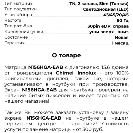
Тип матрицы
TN, 2 канала, Slim (Тонкая)
Тип подсветки
Светодиодная (LED)
Углы обзора
45/45/20/45
Частота
60 Гц
Тип разъёма
30pin eDP, справа
Крепления (ушки)
уши вверх - вниз
Состояние
Новая
Гарантия
1 месяц
О товаре
Матрица
N156HGA-EAB
с диагональю 15.6 дюйма
от производителя
Chimei Innolux
- это 100%
оригинальный дисплей, такой же, который
устанавливают в ноутбуки при производстве.
Экран
N156HGA-EAB
для ноутбука проверен на
наличие битых пикселей и имеет гарантию от
нашего магазина!
Так же Вы можете заказать установку / замену
экрана
N156HGA-EAB
на ноутбуке в нашем
сервисном центре с гарантией! Стоимость
услуги по замене матрицы - от 300 руб.