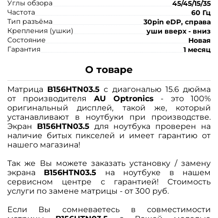
Углы обзора
45/45/15/35
Частота
60 Гц
Тип разъёма
30pin eDP, справа
Крепления (ушки)
уши вверх - вниз
Состояние
Новая
Гарантия
1 месяц
О товаре
Матрица
B156HTN03.5
с диагональю 15.6 дюйма
от производителя
AU Optronics
- это 100%
оригинальный дисплей, такой же, который
устанавливают в ноутбуки при производстве.
Экран
B156HTN03.5
для ноутбука проверен на
наличие битых пикселей и имеет гарантию от
нашего магазина!
Так же Вы можете заказать установку / замену
экрана
B156HTN03.5
на ноутбуке в нашем
сервисном центре с гарантией! Стоимость
услуги по замене матрицы - от 300 руб.
Если Вы сомневаетесь в совместимости