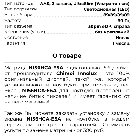
Тип матрицы
AAS, 2 канала, UltraSlim (Ультра тонкая)
Тип подсветки
Светодиодная (LED)
Углы обзора
89/89/89/89
Частота
60 Гц
Тип разъёма
30pin eDP, справа
Крепления (ушки)
без креплений
Состояние
Новая
Гарантия
1 месяц
О товаре
Матрица
N156HCA-E5A
с диагональю 15.6 дюйма
от производителя
Chimei Innolux
- это 100%
оригинальный дисплей, такой же, который
устанавливают в ноутбуки при производстве.
Экран
N156HCA-E5A
для ноутбука проверен на
наличие битых пикселей и имеет гарантию от
нашего магазина!
Так же Вы можете заказать установку / замену
экрана
N156HCA-E5A
на ноутбуке в нашем
сервисном центре с гарантией! Стоимость
услуги по замене матрицы - от 300 руб.